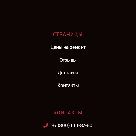
Ремонт Redmi Redmi K30 5G SE в г. Казань
Ремонт Redmi Redmi K30 5G SE в г. Воронеж
Ремонт Redmi Redmi K30 5G SE в г. Самара
СТРАНИЦЫ
Ремонт Redmi Redmi K30 5G SE в г. Киров
Цены на ремонт
Отзывы
Доставка
Контакты
КОНТАКТЫ
+7 (800) 100-87-60